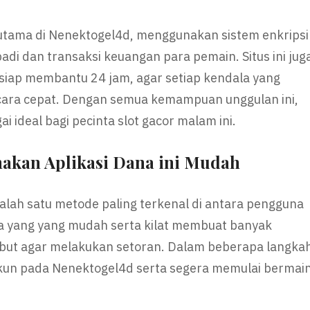
utama di Nenektogel4d, menggunakan sistem enkripsi
adi dan transaksi keuangan para pemain. Situs ini jug
 siap membantu 24 jam, agar setiap kendala yang
ecara cepat. Dengan semua kemampuan unggulan ini,
i ideal bagi pecinta slot gacor malam ini.
akan Aplikasi Dana ini Mudah
lah satu metode paling terkenal di antara pengguna
ya yang yang mudah serta kilat membuat banyak
but agar melakukan setoran. Dalam beberapa langka
akun pada Nenektogel4d serta segera memulai bermai