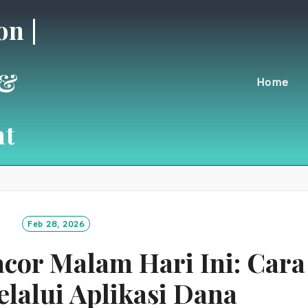
on |
 &
Home
nt
Feb 28, 2026
Gacor Malam Hari Ini: Cara
lalui Aplikasi Dana