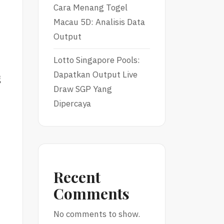
Cara Menang Togel
Macau 5D: Analisis Data
Output
Lotto Singapore Pools:
Dapatkan Output Live
g
Draw SGP Yang
Dipercaya
Recent
Comments
No comments to show.