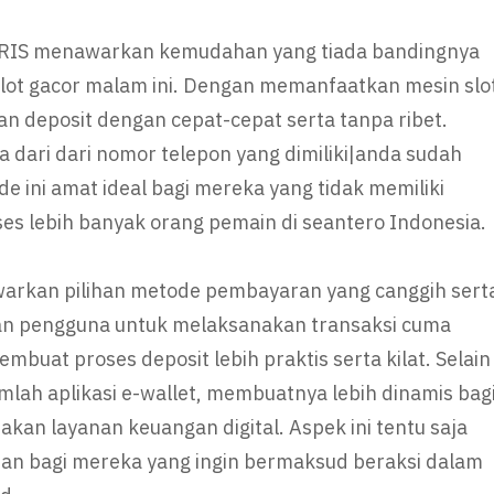
t QRIS menawarkan kemudahan yang tiada bandingnya
slot gacor malam ini. Dengan memanfaatkan mesin slo
n deposit dengan cepat-cepat serta tanpa ribet.
a dari dari nomor telepon yang dimiliki|anda sudah
e ini amat ideal bagi mereka yang tidak memiliki
es lebih banyak orang pemain di seantero Indonesia.
warkan pilihan metode pembayaran yang canggih sert
nkan pengguna untuk melaksanakan transaksi cuma
buat proses deposit lebih praktis serta kilat. Selain
mlah aplikasi e-wallet, membuatnya lebih dinamis bag
n layanan keuangan digital. Aspek ini tentu saja
 bagi mereka yang ingin bermaksud beraksi dalam