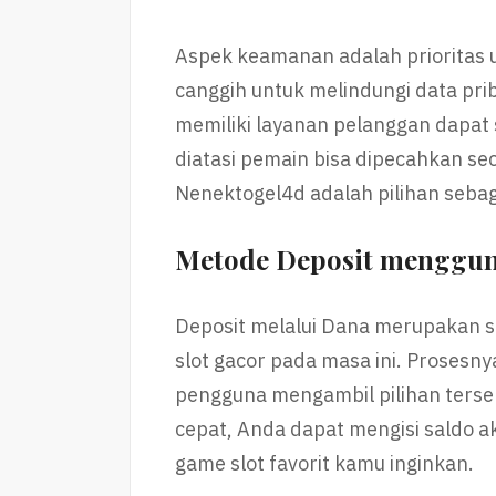
Aspek keamanan adalah prioritas 
canggih untuk melindungi data prib
memiliki layanan pelanggan dapat
diatasi pemain bisa dipecahkan s
Nenektogel4d adalah pilihan sebaga
Metode Deposit menggun
Deposit melalui Dana merupakan sa
slot gacor pada masa ini. Prosesn
pengguna mengambil pilihan terse
cepat, Anda dapat mengisi saldo 
game slot favorit kamu inginkan.