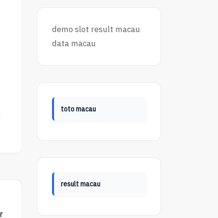
demo slot
result macau
data macau
toto macau
result macau
r