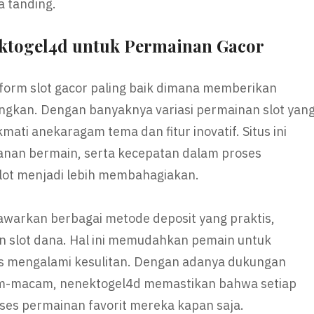
 tanding.
togel4d untuk Permainan Gacor
form slot gacor paling baik dimana memberikan
ingkan. Dengan banyaknya variasi permainan slot yan
ati anekaragam tema dan fitur inovatif. Situs ini
nan bermain, serta kecepatan dalam proses
lot menjadi lebih membahagiakan.
awarkan berbagai metode deposit yang praktis,
dan slot dana. Hal ini memudahkan pemain untuk
us mengalami kesulitan. Dengan adanya dukungan
am-macam, nenektogel4d memastikan bahwa setiap
es permainan favorit mereka kapan saja.