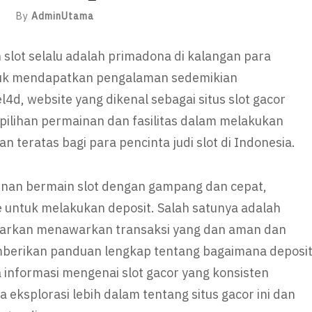
By
AdminUtama
n slot selalu adalah primadona di kalangan para
ntuk mendapatkan pengalaman sedemikian
d, website yang dikenal sebagai situs slot gacor
pilihan permainan dan fasilitas dalam melakukan
n teratas bagi para pencinta judi slot di Indonesia.
ginan bermain slot dengan gampang dan cepat,
 untuk melakukan deposit. Salah satunya adalah
awarkan menawarkan transaksi yang dan aman dan
memberikan panduan lengkap tentang bagaimana deposi
a informasi mengenai slot gacor yang konsisten
eksplorasi lebih dalam tentang situs gacor ini dan