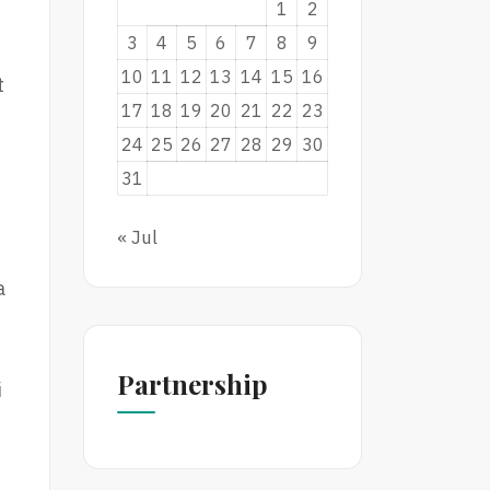
1
2
3
4
5
6
7
8
9
10
11
12
13
14
15
16
t
17
18
19
20
21
22
23
24
25
26
27
28
29
30
31
« Jul
a
Partnership
i