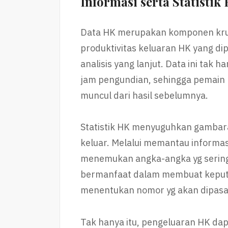
Informasi serta Statistik
Data HK merupakan komponen krusi
produktivitas keluaran HK yang dip
analisis yang lanjut. Data ini tak
jam pengundian, sehingga pemain 
muncul dari hasil sebelumnya.
Statistik HK menyuguhkan gambaran
keluar. Melalui memantau informasi
menemukan angka-angka yg sering 
bermanfaat dalam membuat keputus
menentukan nomor yg akan dipasan
Tak hanya itu, pengeluaran HK da