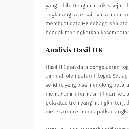
yang lebih. Dengan analisis sejar
angka-angka terkait serta mempre
membuat data HK sebagai senjata 
hendak meningkatkan kesempatan
Analisis Hasil HK
Hasil HK dan data pengeluaran to
diminati oleh petaruh togel. Seti
sendiri, yang bisa menolong peta
memahami informasi HK dari kelu
pola atau tren yang mungkin terj
mereka untuk mendapatkan angka