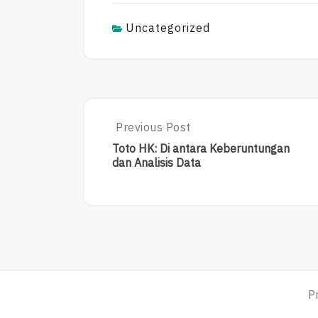
Uncategorized
Post
Previous Post
Previous
Post:
navigation
Toto HK: Di antara Keberuntungan
Toto
dan Analisis Data
HK:
Di
Antara
Keberuntungan
Dan
Analisis
Data
P