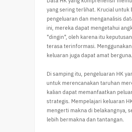
Data HK yang komprehensif memb
yang sering terlihat. Krucial unt
pengeluaran dan menganalisis data
ini, mereka dapat mengetahui an
"dingin", oleh karena itu keputusa
terasa terinformasi. Menggunakan 
keluaran juga dapat amat berguna
Di samping itu, pengeluaran HK y
untuk merencanakan taruhan mereka
kalian dapat memanfaatkan peluan
strategis. Mempelajari keluaran 
mengerti makna di belakangnya, 
lebih bermakna dan tantangan.