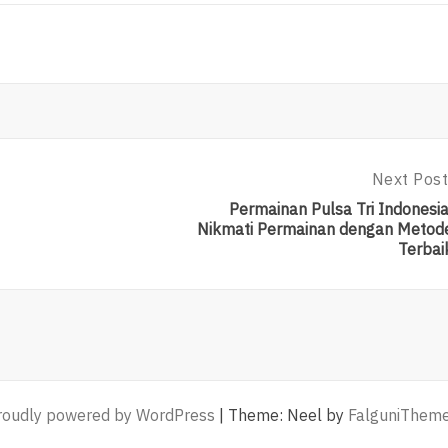
Next Post
Next
Post:
Permainan Pulsa Tri Indonesia
Permaina
Nikmati Permainan dengan Metod
Pulsa
Terbai
Tri
Indonesia
Nikmati
Permaina
Dengan
Metode
Terbaik
roudly powered by WordPress
|
Theme: Neel by
FalguniThem