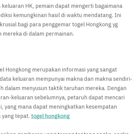
ah keluaran HK, pemain dapat mengerti bagaimana
diksi kemungkinan hasil di waktu mendatang. Ini
krusial bagi para penggemar togel Hongkong yg
 mereka di dalam permainan.
gel Hongkong merupakan informasi yang sangat
ap data keluaran mempunyai makna dan makna sendiri-
ruh dalam menyusun taktik taruhan mereka. Dengan
aran-keluaran sebelumnya, petaruh dapat mencari
adi, yang mana dapat meningkatkan kesempatan
 yang tepat.
togel hongkong