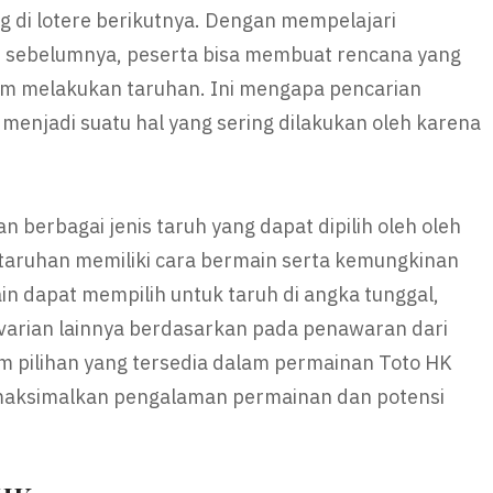
di lotere berikutnya. Dengan mempelajari
i sebelumnya, peserta bisa membuat rencana yang
lum melakukan taruhan. Ini mengapa pencarian
menjadi suatu hal yang sering dilakukan oleh karena
 berbagai jenis taruh yang dapat dipilih oleh oleh
 taruhan memiliki cara bermain serta kemungkinan
 dapat mempilih untuk taruh di angka tunggal,
 varian lainnya berdasarkan pada penawaran dari
m pilihan yang tersedia dalam permainan Toto HK
maksimalkan pengalaman permainan dan potensi