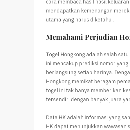
cara membaca hasil hasil keluara
mendapatkan kemenangan mereka. M
utama yang harus diketahui.
Memahami Perjudian H
Togel Hongkong adalah salah satu j
ini mencakup prediksi nomor yang
berlangsung setiap harinya. Denga
Hongkong memikat beragam pemain
togel ini tak hanya memberikan k
tersendiri dengan banyak juara y
Data HK adalah informasi yang sang
HK dapat menunjukkan wawasan sert