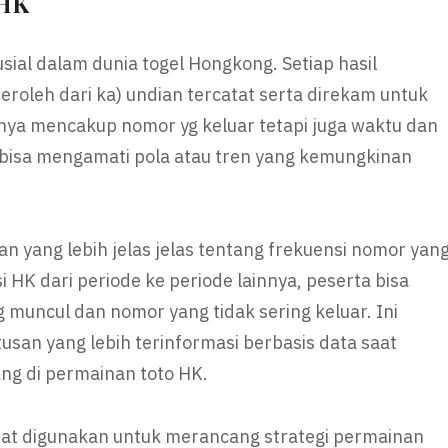
 HK
al dalam dunia togel Hongkong. Setiap hasil
eroleh dari ka) undian tercatat serta direkam untuk
 hanya mencakup nomor yg keluar tetapi juga waktu dan
bisa mengamati pola atau tren yang kemungkinan
 yang lebih jelas jelas tentang frekuensi nomor yan
 HK dari periode ke periode lainnya, peserta bisa
muncul dan nomor yang tidak sering keluar. Ini
an yang lebih terinformasi berbasis data saat
g di permainan toto HK.
pat digunakan untuk merancang strategi permainan