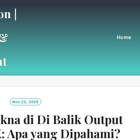
on |
 &
Home
nt
Nov 22, 2025
na di Di Balik Output
: Apa yang Dipahami?