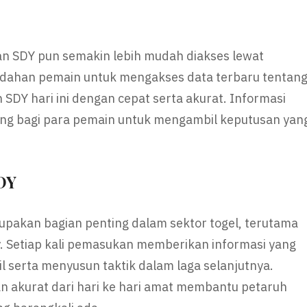
inan SDY pun semakin lebih mudah diakses lewat
udahan pemain untuk mengakses data terbaru tentan
n SDY hari ini dengan cepat serta akurat. Informasi
ting bagi para pemain untuk mengambil keputusan yan
DY
akan bagian penting dalam sektor togel, terutama
y. Setiap kali pemasukan memberikan informasi yang
l serta menyusun taktik dalam laga selanjutnya.
n akurat dari hari ke hari amat membantu petaruh