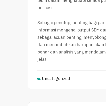
lebih dalam menghadapi semua pu
berhasil.
Sebagai penutup, penting bagi par
informasi mengenai output SDY dan 
sebagai acuan penting, menyokong
dan menumbuhkan harapan akan k
benar dan analisis yang mendalam,
jelas.
Uncategorized