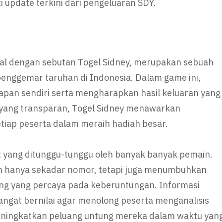
 update terkini dari pengeluaran SDY.
enal dengan sebutan Togel Sidney, merupakan sebuah
 penggemar taruhan di Indonesia. Dalam game ini,
pan sendiri serta mengharapkan hasil keluaran yang
s yang transparan, Togel Sidney menawarkan
tiap peserta dalam meraih hadiah besar.
t yang ditunggu-tunggu oleh banyak banyak pemain.
ukan hanya sekadar nomor, tetapi juga menumbuhkan
ng yang percaya pada keberuntungan. Informasi
sangat bernilai agar menolong peserta menganalisis
meningkatkan peluang untung mereka dalam waktu yan