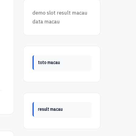
demo slot
result macau
data macau
toto macau
result macau