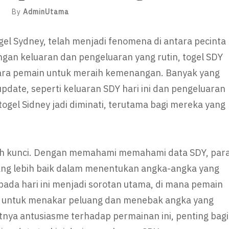
By
AdminUtama
gel Sydney, telah menjadi fenomena di antara pecinta
gan keluaran dan pengeluaran yang rutin, togel SDY
ara pemain untuk meraih kemenangan. Banyak yang
pdate, seperti keluaran SDY hari ini dan pengeluaran
 togel Sidney jadi diminati, terutama bagi mereka yang
lah kunci. Dengan memahami memahami data SDY, par
ang lebih baik dalam menentukan angka-angka yang
ada hari ini menjadi sorotan utama, di mana pemain
ru untuk menakar peluang dan menebak angka yang
nya antusiasme terhadap permainan ini, penting bagi