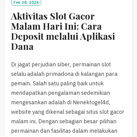
Feb 28, 2026
Aktivitas Slot Gacor
Malam Hari Ini: Cara
Deposit melalui Aplikasi
Dana
Di jagat perjudian siber, permainan slot
selalu adalah primadona di kalangan para
pemain. Salah satu paling baik untuk
mendapatkan pengalaman sedemikian
mengesankan adalah di Nenektogel4d,
website yang dikenal sebagai situs slot gacor
malam ini. Dengan sebagian besar pilihan
permainan dan fasilitas dalam melakukan