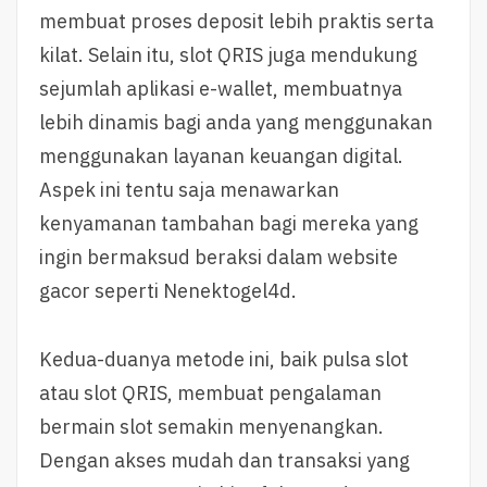
membuat proses deposit lebih praktis serta
kilat. Selain itu, slot QRIS juga mendukung
sejumlah aplikasi e-wallet, membuatnya
lebih dinamis bagi anda yang menggunakan
menggunakan layanan keuangan digital.
Aspek ini tentu saja menawarkan
kenyamanan tambahan bagi mereka yang
ingin bermaksud beraksi dalam website
gacor seperti Nenektogel4d.
Kedua-duanya metode ini, baik pulsa slot
atau slot QRIS, membuat pengalaman
bermain slot semakin menyenangkan.
Dengan akses mudah dan transaksi yang