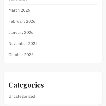
March 2026
February 2026
January 2026
November 2025
October 2025
Categories
Uncategorized