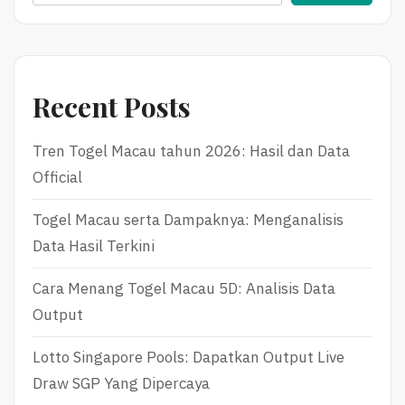
Recent Posts
Tren Togel Macau tahun 2026: Hasil dan Data
Official
Togel Macau serta Dampaknya: Menganalisis
Data Hasil Terkini
Cara Menang Togel Macau 5D: Analisis Data
Output
Lotto Singapore Pools: Dapatkan Output Live
Draw SGP Yang Dipercaya