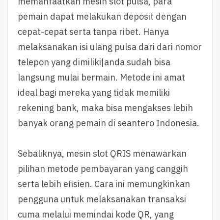
memanfaatkan mesin slot pulsa, para
pemain dapat melakukan deposit dengan
cepat-cepat serta tanpa ribet. Hanya
melaksanakan isi ulang pulsa dari dari nomor
telepon yang dimiliki|anda sudah bisa
langsung mulai bermain. Metode ini amat
ideal bagi mereka yang tidak memiliki
rekening bank, maka bisa mengakses lebih
banyak orang pemain di seantero Indonesia.
Sebaliknya, mesin slot QRIS menawarkan
pilihan metode pembayaran yang canggih
serta lebih efisien. Cara ini memungkinkan
pengguna untuk melaksanakan transaksi
cuma melalui memindai kode QR, yang