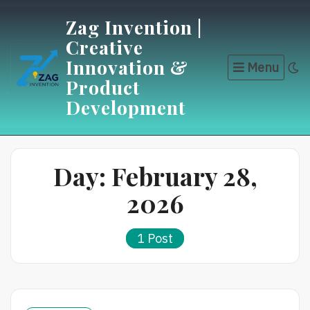
Skip
Zag Invention |
to
Creative
content
Innovation &
Menu
Product
Development
Day:
February 28,
2026
1 Post