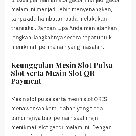
malam ini menjadi lebih menyenangkan,
tanpa ada hambatan pada melakukan
transaksi. Jangan lupa Anda menjalankan
langkah-langkahnya secara tepat untuk
menikmati permainan yang masalah.
Keunggulan Mesin Slot Pulsa
Slot serta Mesin Slot QR
Payment
Mesin slot pulsa serta mesin slot QRIS
menawarkan kemudahan yang tiada
bandingnya bagi pemain saat ingin
menikmati slot gacor malam ini. Dengan