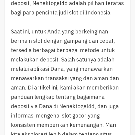
deposit, Nenektogel4d adalah pilihan teratas
bagi para pencinta judi slot di Indonesia.
Saat ini, untuk Anda yang berkeinginan
bermain slot dengan gampang dan cepat,
tersedia berbagai berbagai metode untuk
melakukan deposit. Salah satunya adalah
melalui aplikasi Dana, yang menawarkan
menawarkan transaksi yang dan aman dan
aman. Di artikel ini, kami akan memberikan
panduan lengkap tentang bagaimana
deposit via Dana di Nenektogel4d, dan juga
informasi mengenai slot gacor yang
konsisten memberikan kemenangan. Mari
kita eksplorasi lebih dalam tentang situs